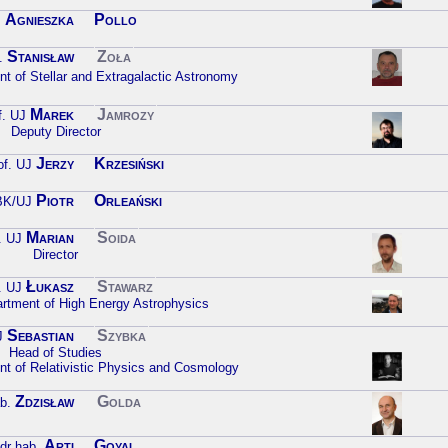
Agnieszka
Pollo
.
Stanisław
Zoła
.
t of Stellar and Extragalactic Astronomy
Marek
Jamrozy
f. UJ
Deputy Director
Jerzy
Krzesiński
of. UJ
Piotr
Orleański
CBK/UJ
Marian
Soida
. UJ
Director
Łukasz
Stawarz
. UJ
artment of High Energy Astrophysics
Sebastian
Szybka
J
Head of Studies
nt of Relativistic Physics and Cosmology
Zdzisław
Golda
b.
Arti
Goyal
dr hab.