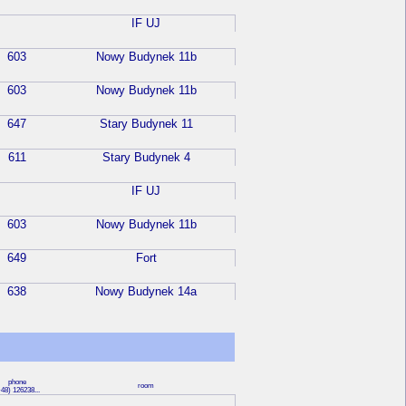
IF UJ
603
Nowy Budynek 11b
603
Nowy Budynek 11b
647
Stary Budynek 11
611
Stary Budynek 4
IF UJ
603
Nowy Budynek 11b
649
Fort
638
Nowy Budynek 14a
phone
room
48) 126238...