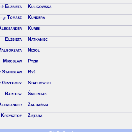
Elżbieta
Kuligowska
dr
Tomasz
Kundera
mgr
Aleksander
Kurek
Elżbieta
Natkaniec
Małgorzata
Nizioł
Mirosław
Pyzik
Stanisław
Ryś
r
Grzegorz
Stachowski
r
Bartosz
Śmierciak
Aleksander
Zagdański
Krzysztof
Ziętara