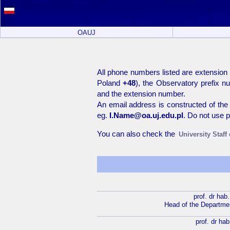
OAUJ
All phone numbers listed are extension 
Poland
+48
), the Observatory prefix 
and the extension number.
An email address is constructed of the i
eg.
I.Name@oa.uj.edu.pl
. Do not use po
You can also check the
University Staff
prof. dr hab.
Head of the Departme
prof. dr hab