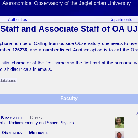
Astronomical Observatory of the Jagiellonian University
Authorities
Departments
Staff and Associate Staff of OA UJ
phone numbers. Calling from outside Observatory one needs to use an 
number
126238
, and a number listed. Another option is to call the 
nitial character of the first name and the first part of the surname 
lish diacriticals in emails.
.
 database
Faculty
(+
Krzysztof
Chyży
nt of Radioastronomy and Space Physics
Grzegorz
Michałek
.