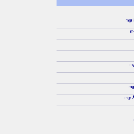
mgr 
m
mg
mg
mgr