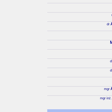
dr
d
d
mgr
mgr inż.