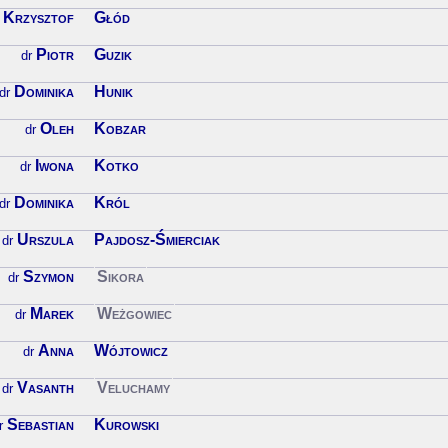
Krzysztof
Głód
Piotr
Guzik
dr
Dominika
Hunik
dr
Oleh
Kobzar
dr
Iwona
Kotko
dr
Dominika
Król
dr
Urszula
Pajdosz-Śmierciak
dr
Szymon
Sikora
dr
Marek
Weżgowiec
dr
Anna
Wójtowicz
dr
Vasanth
Veluchamy
dr
Sebastian
Kurowski
r