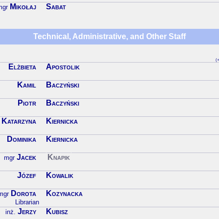
Mikołaj
Sabat
mgr
Technical, Administrative, and Other Staff
(+
Elżbieta
Apostolik
Kamil
Baczyński
Piotr
Baczyński
Katarzyna
Kiernicka
Dominika
Kiernicka
Jacek
Knapik
mgr
Józef
Kowalik
Dorota
Kozynacka
mgr
Librarian
Jerzy
Kubisz
inż.