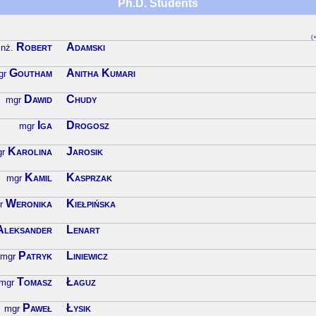
Ph.D. Students
(+
Robert
Adamski
inż.
Goutham
Anitha Kumari
gr
Dawid
Chudy
mgr
Iga
Drogosz
mgr
Karolina
Jarosik
r
Kamil
Kasprzak
mgr
Weronika
Kiełpińska
r
Aleksander
Lenart
Patryk
Liniewicz
mgr
Tomasz
Łaguz
mgr
Paweł
Łysik
mgr