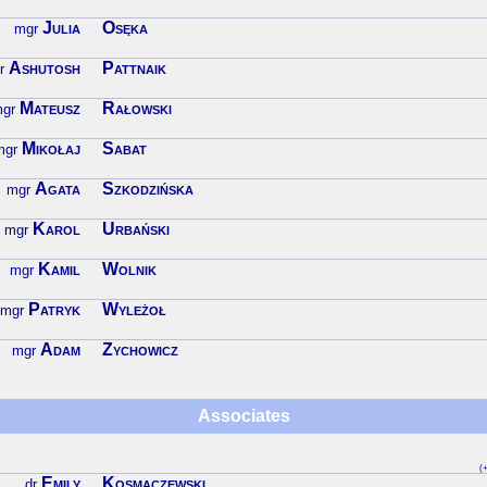
Julia
Osęka
mgr
Ashutosh
Pattnaik
r
Mateusz
Rałowski
gr
Mikołaj
Sabat
mgr
Agata
Szkodzińska
mgr
Karol
Urbański
mgr
Kamil
Wolnik
mgr
Patryk
Wyleżoł
mgr
Adam
Zychowicz
mgr
Associates
(+
Emily
Kosmaczewski
dr