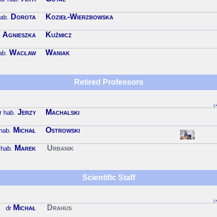
Dorota
Kozieł-Wierzbowska
hab.
Agnieszka
Kuźmicz
.
Wacław
Waniak
ab.
Retired Professors
(+
Jerzy
Machalski
r hab.
Michał
Ostrowski
 hab.
Marek
Urbanik
 hab.
Scientific Staff
(+
Michał
Drahus
dr