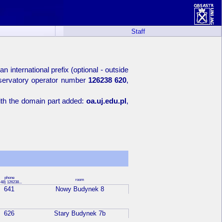
Staff
international prefix (optional - outside
Observatory operator number
126238 620
,
with the domain part added:
oa.uj.edu.pl
,
phone
room
48) 126238...
641
Nowy Budynek 8
626
Stary Budynek 7b