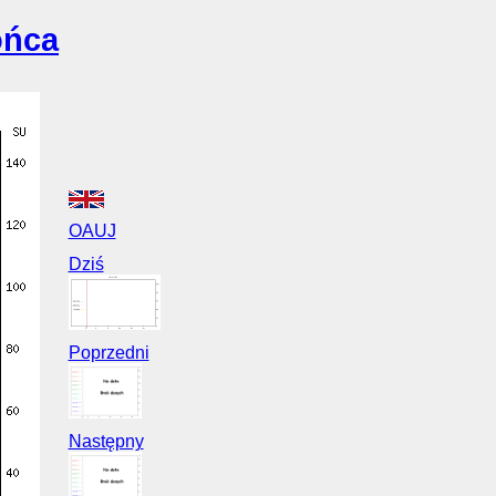
ońca
OAUJ
Dziś
Poprzedni
Następny