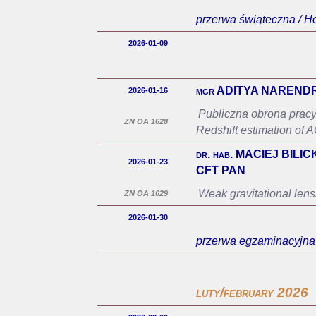
przerwa świąteczna / Ho
2026-01-09
mgr ADITYA NAREND
2026-01-16
Publiczna obrona pracy
ZN OA 1628
Redshift estimation of
dr. hab. MACIEJ BILICKI
2026-01-23
CFT PAN
Weak gravitational len
ZN OA 1629
2026-01-30
przerwa egzaminacyjna
luty/february 2026