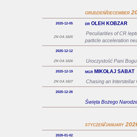
grudzień/december 2
dr OLEH KOBZAR
2025-12-05
Peculiarities of CR lept
ZN OA 1625
particle acceleration nea
2025-12-12
Uroczystość Pani Bogu
ZN OA 1626
mgr MIKOŁAJ SABAT
2025-12-19
Chasing an Interstellar
ZN OA 1627
2025-12-26
Święta Bożego Narodzen
styczeń/january 202
2026-01-02