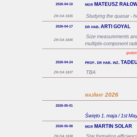
mgr MATEUSZ RAŁOW
2026-04-10
Studying the quasar - ho
ZN OA 1635
dr hab. ARTI GOYAL
2026-04-17
Size measurements and c
ZN OA 1636
multiple-component rad
godzin
prof. dr hab. inż. TAD
2026-04-24
TBA
ZN OA 1637
maj/may 2026
2026-05-01
Święto 1. maja / 1st Ma
mgr MARTIN SOLAR
2026-05-08
Star formation efficien
ZN OA 1638