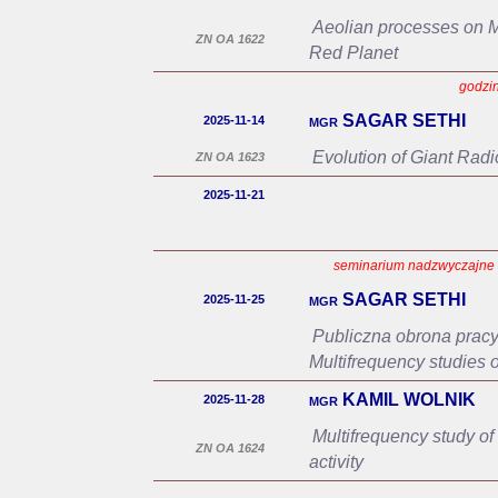
Aeolian processes on Ma
ZN OA 1622
Red Planet
godzin
mgr SAGAR SETHI
2025-11-14
Evolution of Giant Radi
ZN OA 1623
2025-11-21
seminarium nadzwyczajne o 
mgr SAGAR SETHI
2025-11-25
Publiczna obrona pracy
Multifrequency studies o
mgr KAMIL WOLNIK
2025-11-28
Multifrequency study of 
ZN OA 1624
activity