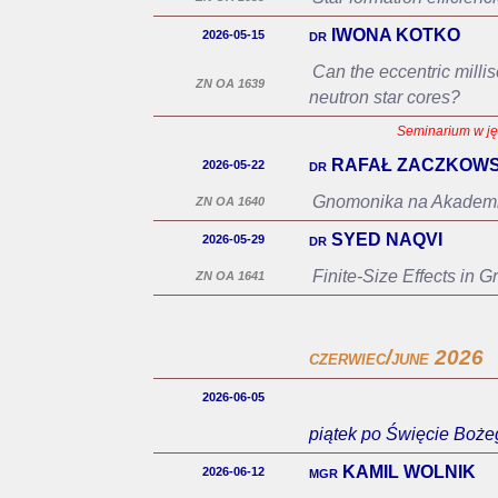
dr IWONA KOTKO
2026-05-15
Can the eccentric milli
ZN OA 1639
neutron star cores?
Seminarium w jęz
dr RAFAŁ ZACZKOWS
2026-05-22
Gnomonika na Akademii
ZN OA 1640
dr SYED NAQVI
2026-05-29
Finite-Size Effects in 
ZN OA 1641
czerwiec/june 2026
2026-06-05
piątek po Święcie Bożeg
mgr KAMIL WOLNIK
2026-06-12