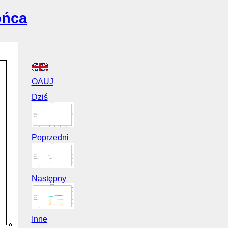
ońca
OAUJ
Dziś
Poprzedni
Następny
Inne