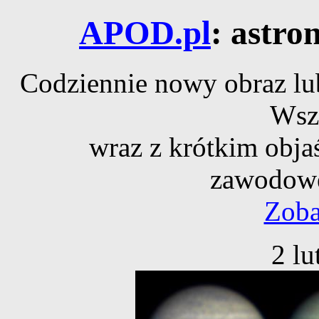
APOD.pl
: astro
Codziennie nowy obraz lub
Wsz
wraz z krótkim obja
zawodowe
Zoba
2 lu