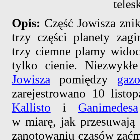
tele
Opis:
Część Jowisza znik
trzy części planety zagi
trzy ciemne plamy wido
tylko cienie. Niezwykłe
Jowisza
pomiędzy
gaz
zarejestrowano 10 listo
Kallisto
i
Ganimedesa
w miarę, jak przesuwają 
zanotowaniu czasów zaćm