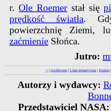
r.
Ole Roemer
stał się
p
prędkość światła
. G
powierzchnię Ziemi, l
zaćmienie
Słońca.
Jutro:
m
<
|
Archiwum
|
Lista tematyczna
|
Szukaj
Autorzy i wydawcy:
R
Bonne
Przedstawiciel NASA