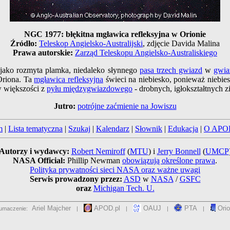
NGC 1977: błękitna mgławica refleksyjna w Orionie
Źródło:
Teleskop Angielsko-Australijski
, zdjęcie Davida Malina
Prawa autorskie:
Zarząd Teleskopu Angielsko-Australiskiego
 jako rozmyta plamka, niedaleko słynnego
pasa trzech gwiazd
w
gwia
Oriona. Ta
mgławica refleksyjna
świeci na niebiesko, ponieważ niebies
w większości z
pyłu międzygwiazdowego
- drobnych, igłokształtnych z
Jutro:
potrójne zaćmienie na Jowiszu
m
|
Lista tematyczna
|
Szukaj
|
Kalendarz
|
Słownik
|
Edukacja
|
O APO
Autorzy i wydawcy:
Robert Nemiroff
(
MTU
) i
Jerry Bonnell
(
UMCP
NASA Official:
Phillip Newman
obowiązują określone prawa
.
Polityka prywatności sieci NASA oraz ważne uwagi
Serwis prowadzony przez:
ASD
w
NASA
/
GSFC
oraz
Michigan Tech. U.
Ariel Majcher
APOD.pl
OAUJ
PTA
Orio
umaczenie:
|
|
|
|