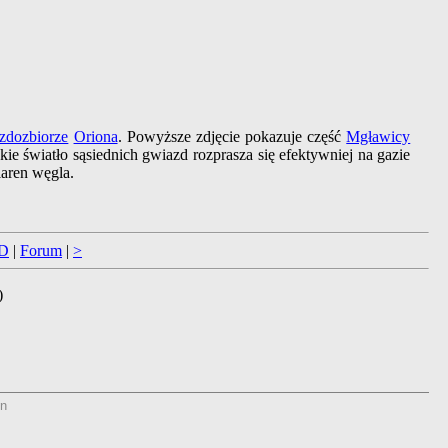
zdozbiorze
Oriona
. Powyższe zdjęcie pokazuje część
Mgławicy
kie światło sąsiednich gwiazd rozprasza się efektywniej na gazie
iaren węgla.
D
|
Forum
|
>
)
n