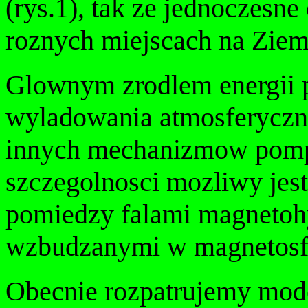
(rys.1), tak ze jednoczesn
roznych miejscach na Ziemi
Glownym zrodlem energii p
wyladowania atmosferyczne
innych mechanizmow pomp
szczegolnosci mozliwy jes
pomiedzy falami magneto
wzbudzanymi w magnetosfe
Obecnie rozpatrujemy mode