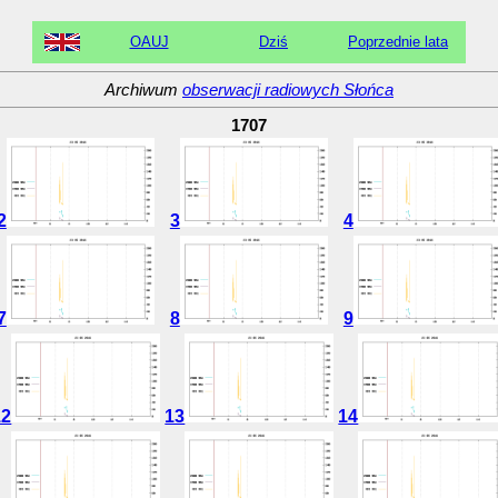
OAUJ
Dziś
Poprzednie lata
Archiwum
obserwacji radiowych Słońca
1707
2
3
4
7
8
9
12
13
14