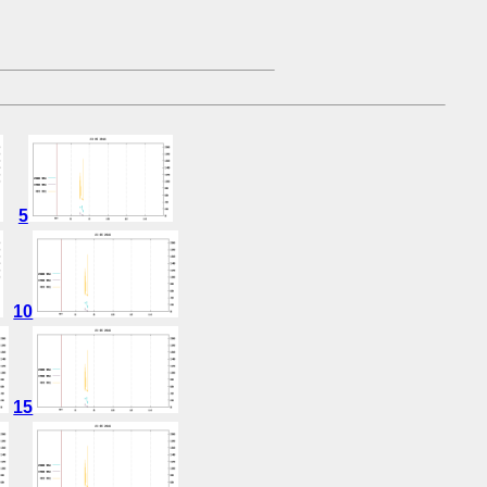
5
10
15