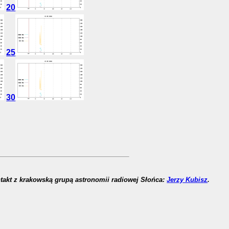
20
25
30
takt z krakowską grupą astronomii radiowej Słońca:
Jerzy Kubisz
.