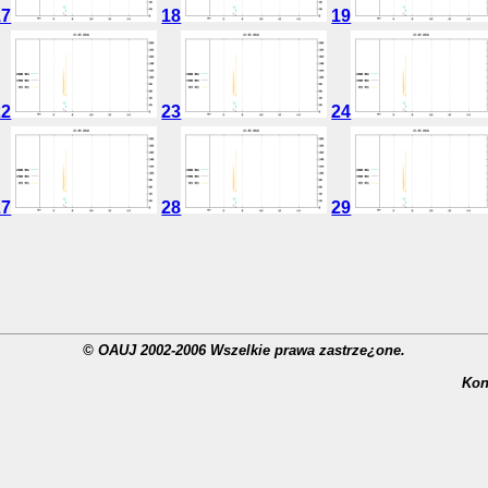
17
18
19
22
23
24
27
28
29
© OAUJ 2002-2006 Wszelkie prawa zastrze¿one.
Kon