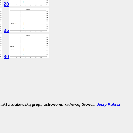
20
25
30
takt z krakowską grupą astronomii radiowej Słońca:
Jerzy Kubisz
.