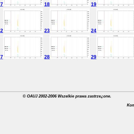
17
18
19
22
23
24
27
28
29
© OAUJ 2002-2006 Wszelkie prawa zastrze¿one.
Kon