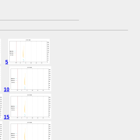
5
10
15