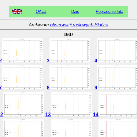
OAUJ
Dziś
Poprzednie lata
Archiwum
obserwacji radiowych Słońca
1607
2
3
4
7
8
9
12
13
14