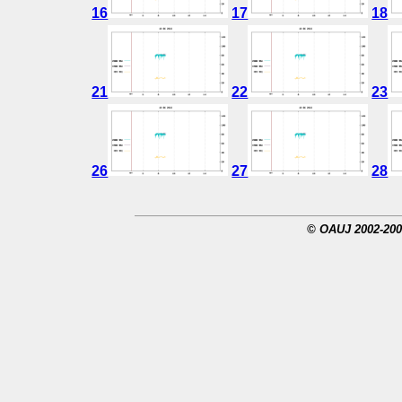
16
17
18
21
22
23
26
27
28
© OAUJ 2002-200