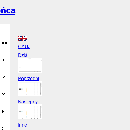
ońca
OAUJ
Dziś
Poprzedni
Następny
Inne