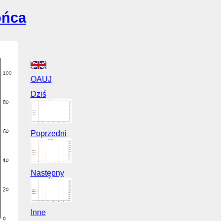
ońca
OAUJ
Dziś
Poprzedni
Następny
Inne