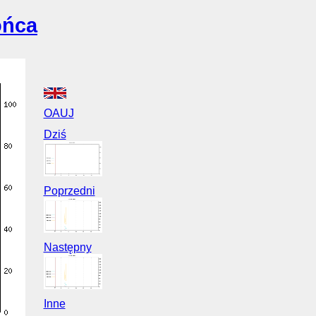
ońca
OAUJ
Dziś
Poprzedni
Następny
Inne