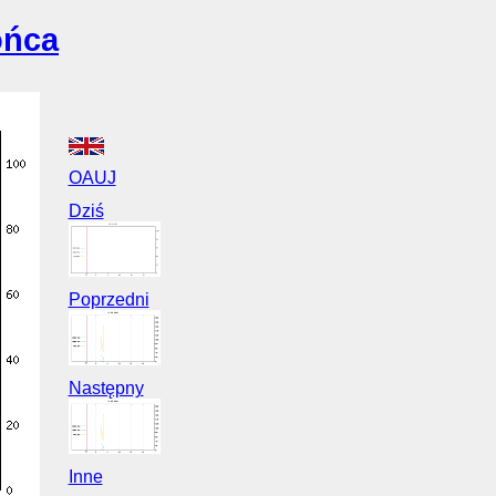
ońca
OAUJ
Dziś
Poprzedni
Następny
Inne