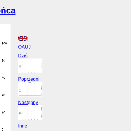
ońca
OAUJ
Dziś
Poprzedni
Następny
Inne