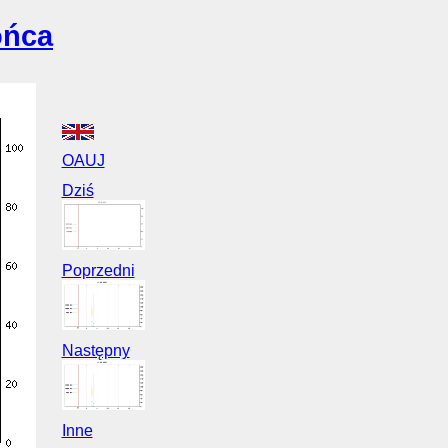
ońca
OAUJ
Dziś
Poprzedni
Następny
Inne