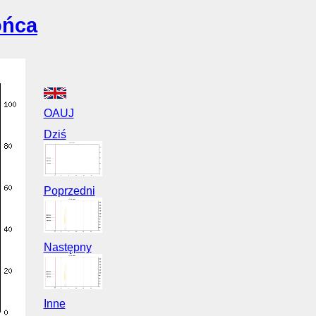
ońca
OAUJ
Dziś
Poprzedni
Następny
Inne