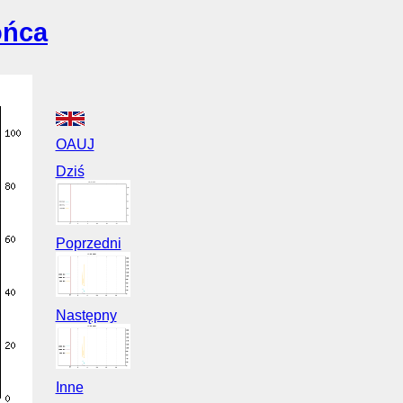
ońca
OAUJ
Dziś
Poprzedni
Następny
Inne