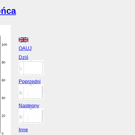
ońca
OAUJ
Dziś
Poprzedni
Następny
Inne