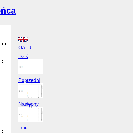
ońca
OAUJ
Dziś
Poprzedni
Następny
Inne