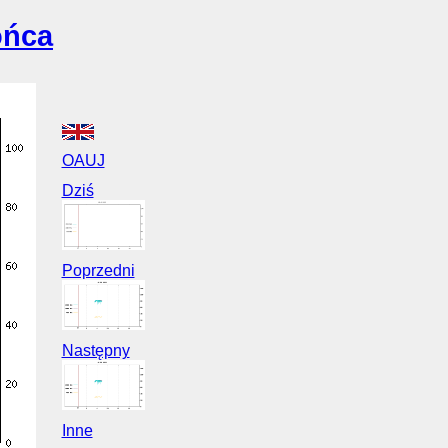
ońca
OAUJ
Dziś
Poprzedni
Następny
Inne