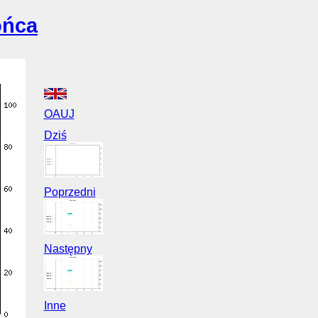
ońca
OAUJ
Dziś
Poprzedni
Następny
Inne