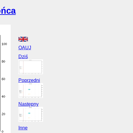
ońca
OAUJ
Dziś
Poprzedni
Następny
Inne