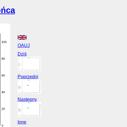
ońca
OAUJ
Dziś
Poprzedni
Następny
Inne