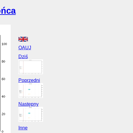
ońca
OAUJ
Dziś
Poprzedni
Następny
Inne