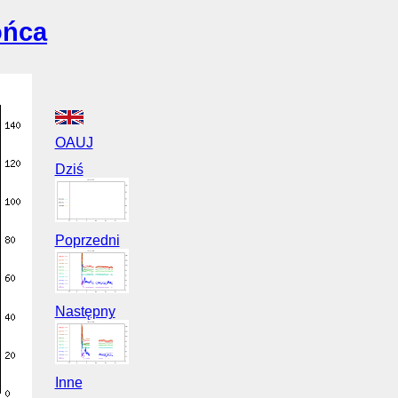
ońca
OAUJ
Dziś
Poprzedni
Następny
Inne