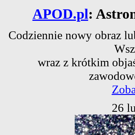
APOD.pl
: Astro
Codziennie nowy obraz lub
Wsz
wraz z krótkim obja
zawodowe
Zoba
26 l