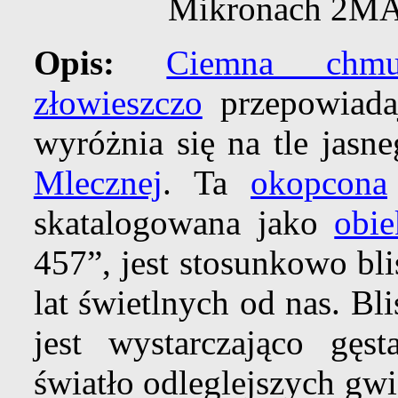
Mikronach 2MA
Opis:
Ciemna chmu
złowieszczo
przepowiadaj
wyróżnia się na tle jas
Mlecznej
. Ta
okopcona
skatalogowana jako
obie
457”, jest stosunkowo bl
lat świetlnych od nas. B
jest wystarczająco gęs
światło odleglejszych g