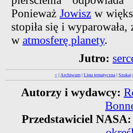
Ponieważ
Jowisz
w większ
stopiła się i wyparowała,
w
atmosferę planety
.
Jutro:
serc
<
|
Archiwum
|
Lista tematyczna
|
Szukaj
Autorzy i wydawcy:
R
Bonne
Przedstawiciel NASA
okreś