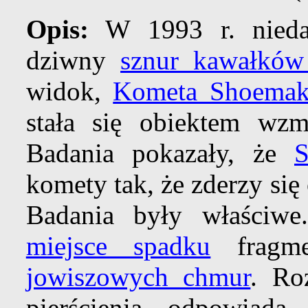
Opis:
W 1993 r. nieda
dziwny
sznur kawałków
widok,
Kometa Shoemake
stała się obiektem wzm
Badania pokazały, że
S
komety tak, że zderzy się
Badania były właściw
miejsce spadku
fragm
jowiszowych chmur
. Ro
pierścienia odpowiad