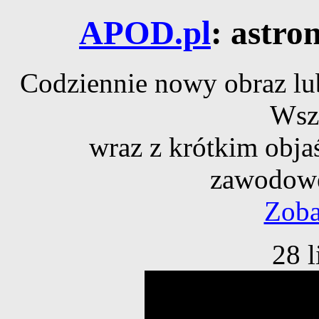
APOD.pl
: astro
Codziennie nowy obraz lub
Wsz
wraz z krótkim obja
zawodowe
Zoba
28 