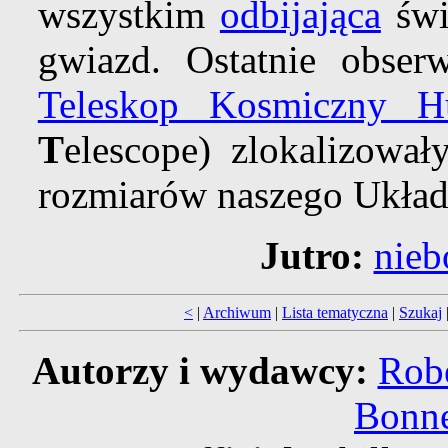
wszystkim
odbijająca
świ
gwiazd. Ostatnie obser
Teleskop Kosmiczny Hu
T
elescope) zlokalizowa
rozmiarów naszego Układ
Jutro:
nieb
<
|
Archiwum
|
Lista tematyczna
|
Szukaj
Autorzy i wydawcy:
Robe
Bonne