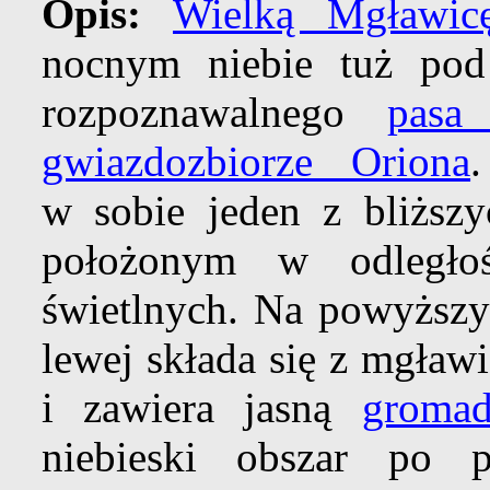
Opis:
Wielką Mgławic
nocnym niebie tuż pod
rozpoznawalnego
pasa
gwiazdozbiorze Oriona
w sobie jeden z bliższ
położonym w odległo
świetlnych. Na powyższy
lewej składa się z mgław
i zawiera jasną
gromad
niebieski obszar po 