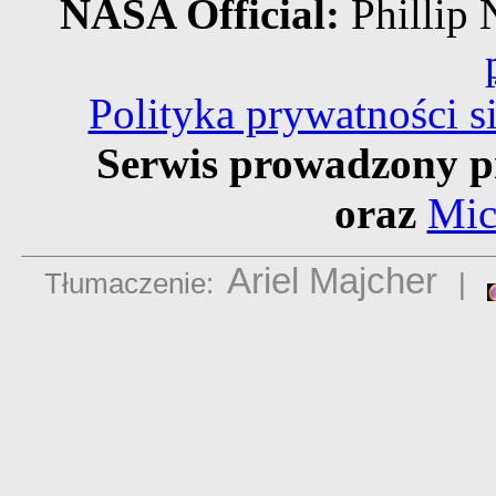
NASA Official:
Philli
Polityka prywatności 
Serwis prowadzony p
oraz
Mic
Ariel Majcher
Tłumaczenie:
|