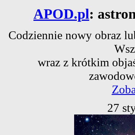
APOD.pl
: astro
Codziennie nowy obraz lub
Wsz
wraz z krótkim obja
zawodowe
Zoba
27 st