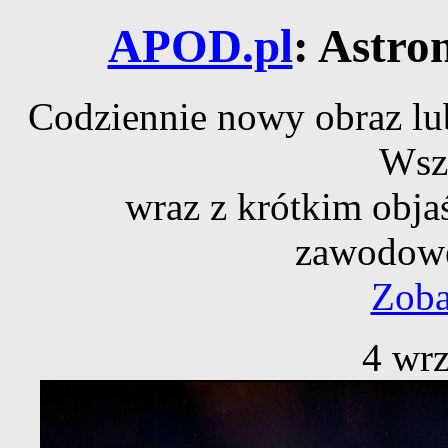
APOD.pl
: Astro
Codziennie nowy obraz lub
Wsz
wraz z krótkim obja
zawodowe
Zoba
4 wrz