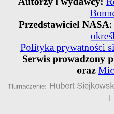
Autorzy i wydawcy:
R
Bonne
Przedstawiciel NASA
:
okreś
Polityka prywatności 
Serwis prowadzony p
oraz
Mic
Hubert Siejkowsk
Tłumaczenie: