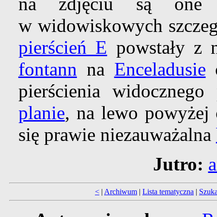
na zdjęciu są one s
w widowiskowych szczegó
pierścień E
powstały z 
fontann
na
Enceladusie
o
pierścienia widoczneg
planie
, na lewo powyżej o
się prawie niezauważalna
Jutro:
a
<
|
Archiwum
|
Lista tematyczna
|
Szuka