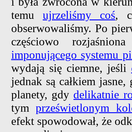
i była zwrócona w kier
temu
ujrzeliśmy coś
, c
obserwowaliśmy. Po pie
częściowo rozjaśnion
imponującego systemu pi
wydają się ciemne, jeśli
jednak są całkiem jasne,
planety, gdy
delikatnie r
tym
prześwietlonym ko
efekt spowodował, że od