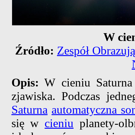
W cie
Źródło:
Zespół Obrazują
Opis:
W cieniu Saturna 
zjawiska. Podczas jedne
Saturna
automatyczna so
się w
cieniu
planety-olb