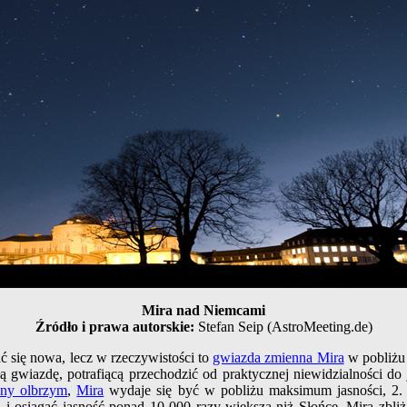
Mira nad Niemcami
Źródło i prawa autorskie:
Stefan Seip (AstroMeeting.de)
się nowa, lecz w rzeczywistości to
gwiazda zmienna Mira
w pobliżu
ą gwiazdę, potrafiącą przechodzić od praktycznej niewidzialności do 
ny olbrzym
,
Mira
wydaje się być w pobliżu maksimum jasności, 2
i osiągać jasność ponad 10 000 razy większą niż Słońce. Mira zbliża