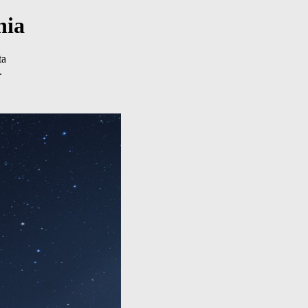
nia
ta
.