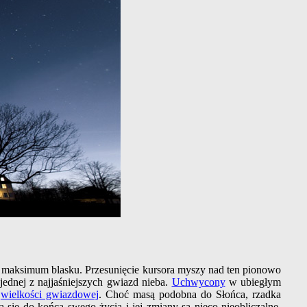
 maksimum blasku. Przesunięcie kursora myszy nad ten pionowo
jednej z najjaśniejszych gwiazd nieba.
Uchwycony
w ubiegłym
.
wielkości gwiazdowej
. Choć masą podobna do Słońca, rzadka
 się do końca swego życia i jej zmiany są nieco nieobliczalne.