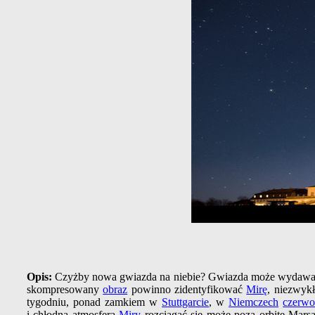
Opis:
Czyżby nowa gwiazda na niebie? Gwiazda może wydawać 
skompresowany
obraz
powinno zidentyfikować
Mirę
, niezwykł
tygodniu, ponad zamkiem w
Stuttgarcie
, w
Niemczech
czerwo
i chłodna atmosfera
Miry
rozciągać się może poza orbitę Marsa 