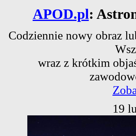
APOD.pl
: Astro
Codziennie nowy obraz lub
Wsz
wraz z krótkim obja
zawodowe
Zoba
19 l