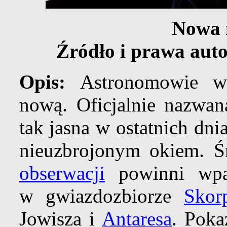
Nowa 
Źródło i prawa aut
Opis:
Astronomowie w
nową. Oficjalnie nazwa
tak jasna w ostatnich dni
nieuzbrojonym okiem. Ś
obserwacji
powinni wpa
w gwiazdozbiorze
Skor
Jowisza i
Antaresa
. Poka