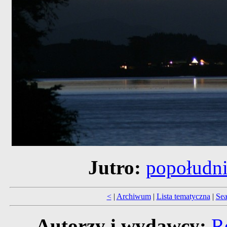
Jutro:
popołudn
<
|
Archiwum
|
Lista tematyczna
|
Sea
Autorzy i wydawcy:
R