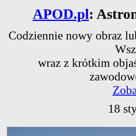
APOD.pl
: Astro
Codziennie nowy obraz lub
Wsz
wraz z krótkim obja
zawodowe
Zoba
18 st