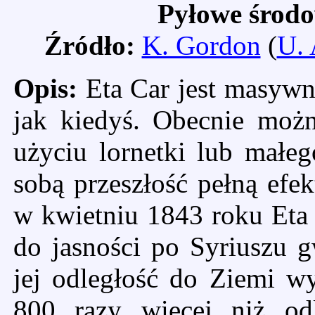
Pyłowe środo
Źródło:
K. Gordon
(
U. 
Opis:
Eta Car jest masywną
jak kiedyś. Obecnie możn
użyciu lornetki lub małeg
sobą przeszłość pełną efe
w kwietniu 1843 roku Eta 
do jasności po Syriuszu 
jej odległość do Ziemi wy
800 razy więcej niż od