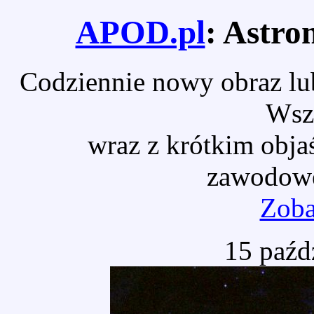
APOD.pl
: Astro
Codziennie nowy obraz lub
Wsz
wraz z krótkim obja
zawodowe
Zoba
15 paźd