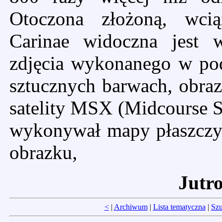
Otoczona złożoną, wci
Carinae widoczna jest 
zdjęcia wykonanego w pod
sztucznych barwach, obraz
satelity MSX (Midcourse S
wykonywał mapy płaszczy
obrazku,
Jutr
<
|
Archiwum
|
Lista tematyczna
|
Szu