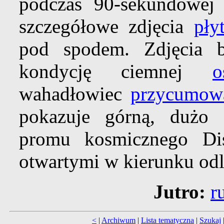
podczas 90-sekundowej s
szczegółowe zdjęcia
pły
pod spodem. Zdjęcia b
kondycję ciemnej
o
wahadłowiec
przycumow
pokazuje górną, dużo c
promu kosmicznego Di
otwartymi w kierunku od
Jutro:
r
<
|
Archiwum
|
Lista tematyczna
|
Szukaj