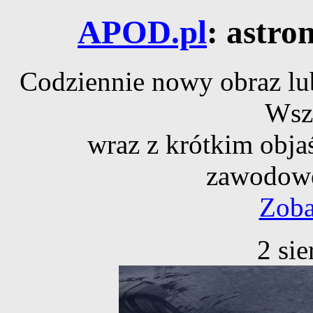
APOD.pl
: astro
Codziennie nowy obraz lub
Wsz
wraz z krótkim obja
zawodowe
Zoba
2 si