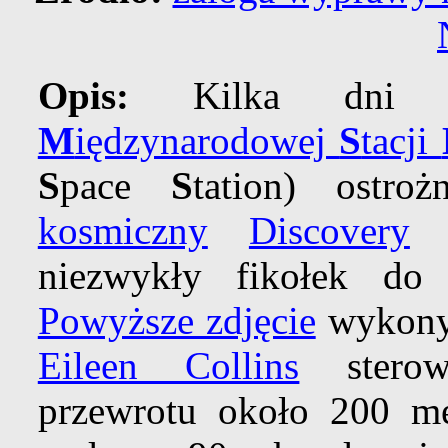
Opis:
Kilka dni te
M
iędzynarodowej
S
tacji
S
pace
S
tation) ostro
kosmiczny
Discovery
w
niezwykły fikołek do 
Powyższe zdjęcie
wykony
Eileen Collins
sterow
przewrotu około 200 