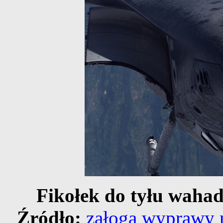
Fikołek do tyłu wahad
Źródło:
załoga wyprawy 