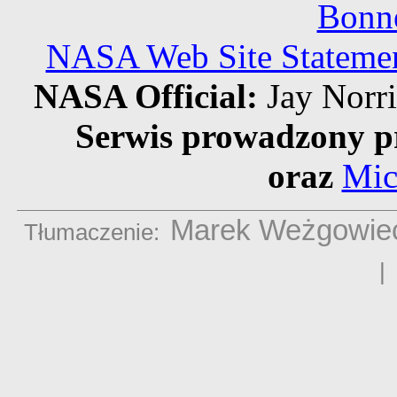
Bonne
NASA Web Site Statement
NASA Official:
Jay Norr
Serwis prowadzony p
oraz
Mic
Marek Weżgowie
Tłumaczenie: