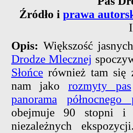
Pas Dr
Źródło i
prawa autors
Opis:
Większość jasnych
Drodze Mlecznej
spoczyw
Słońce
również tam się 
nam jako
rozmyty pas
panorama
północnego 
obejmuje 90 stopni i 
niezależnych ekspozyc