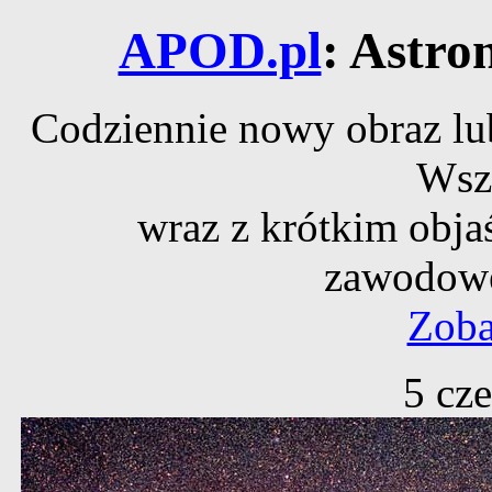
APOD.pl
: Astro
Codziennie nowy obraz lub
Wsz
wraz z krótkim obja
zawodowe
Zoba
5 cz