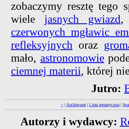
zobaczymy resztę tego s
wiele
jasnych gwiazd
czerwonych mgławic em
refleksyjnych
oraz
grom
mało,
astronomowie
podej
ciemnej materii
, której n
Jutro:
<
|
Archiwum
|
Lista tematyczna
|
Sea
Autorzy i wydawcy:
R