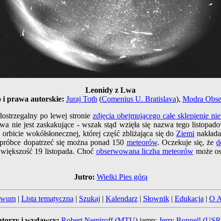
Leonidy z Lwa
 i prawa autorskie:
Juraj Toth
(
Comenius U. Bratislava
),
Modra Obse
dostrzegalny po lewej stronie
zdjęcia obejmującego całe sklepienie nie
a nie jest zaskakujące - wszak stąd wzięła się nazwa tego listopa
orbicie wokółsłonecznej, której część zbliżająca się do
Ziemi
nakłada 
próbce dopatrzeć się można ponad 150
meteorów
. Oczekuje się, że
d
większość 19 listopada. Choć
obserwowana liczba meteorów
może os
Jutro:
Wielki Pies górą
iwum
|
Lista tematyczna
|
Szukaj
|
Kalendarz
|
Słownik
|
Edukacja
|
O 
torzy i wydawcy:
Robert Nemiroff
(
MTU
) iamp;
Jerry Bonnell
(
US