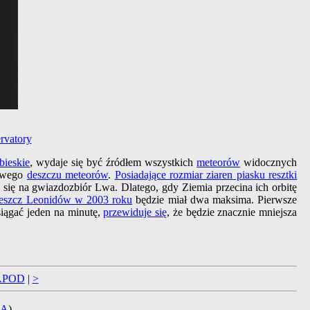
rvatory
bieskie
, wydaje się być źródłem wszystkich
meteorów
widocznych
dowego
deszczu meteorów
.
Posiadające rozmiar ziaren piasku resztki
się na gwiazdozbiór Lwa. Dlatego, gdy Ziemia przecina ich orbitę
eszcz Leonidów w 2003 roku
będzie miał dwa maksima. Pierwsze
iągać jeden na minutę,
przewiduje się
, że będzie znacznie mniejsza
APOD
|
>
RA
)