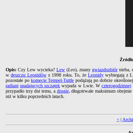
Źródło
Opis:
Czy Lew wycieka?
Lew
(
Leo
), znany
gwiazdozbiór
nieba, 
w
deszczu Leonidów
z 1998 roku. To, że
Leonidy
wybiegają z Lw
pozostałe po
komecie Tempel-Tuttle
podążają po dobrze określonej 
radiant
spadających szczątek
wypada w Lwie. W
czterogodzinnej
przypadło trzy dni temu, a
drugie
, długotrwałe maksimum obejmie 
niż w kilku poprzednich latach.
<
|
Arch
Au