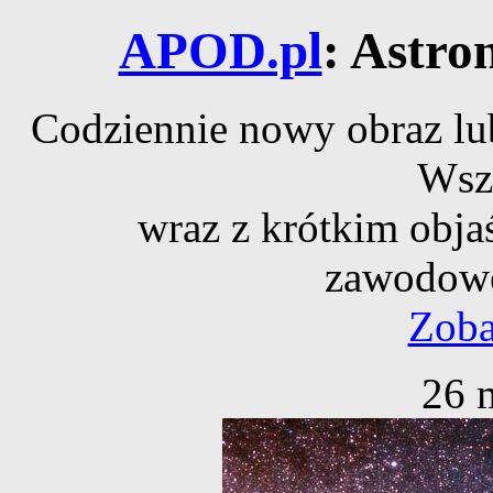
APOD.pl
: Astro
Codziennie nowy obraz lub
Wsz
wraz z krótkim obja
zawodowe
Zoba
26 