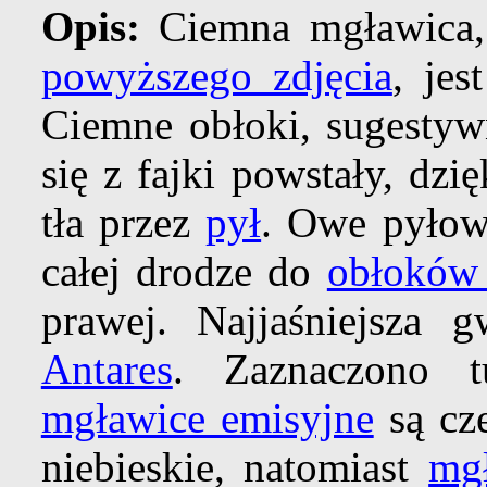
Opis:
Ciemna mgławica, 
powyższego zdjęcia
, jes
Ciemne obłoki, sugestyw
się z fajki powstały, dzi
tła przez
pył
. Owe pyłow
całej drodze do
obłoków
prawej. Najjaśniejsza 
Antares
. Zaznaczono t
mgławice emisyjne
są cz
niebieskie, natomiast
mgł